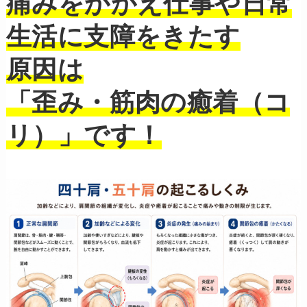
痛みをかかえ仕事や日常
生活に支障をきたす
原因は
「歪み・筋肉の癒着（コ
リ）」です！