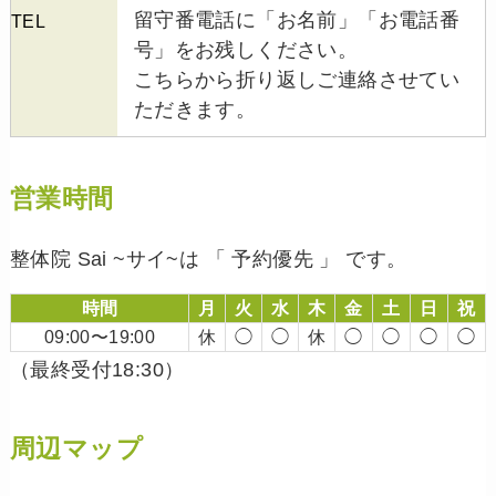
留守番電話に「お名前」「お電話番
TEL
号」をお残しください。
こちらから折り返しご連絡させてい
ただきます。
営業時間
整体院 Sai ~サイ~は 「 予約優先 」 です。
時間
月
火
水
木
金
土
日
祝
09:00〜19:00
休
◯
◯
休
◯
◯
◯
◯
（最終受付18:30）
周辺マップ