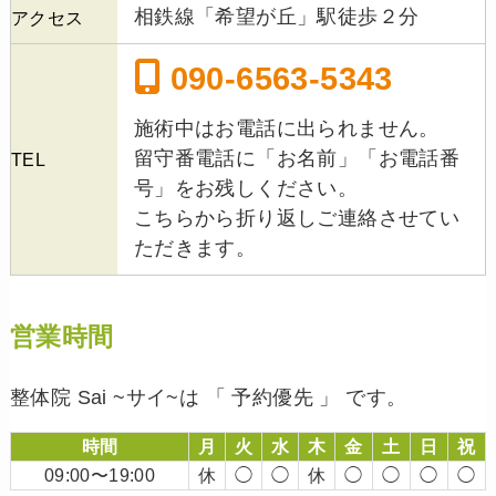
相鉄線「希望が丘」駅徒歩２分
アクセス
090-6563-5343
施術中はお電話に出られません。
留守番電話に「お名前」「お電話番
TEL
号」をお残しください。
こちらから折り返しご連絡させてい
ただきます。
営業時間
整体院 Sai ~サイ~は 「 予約優先 」 です。
時間
月
火
水
木
金
土
日
祝
09:00〜19:00
休
◯
◯
休
◯
◯
◯
◯