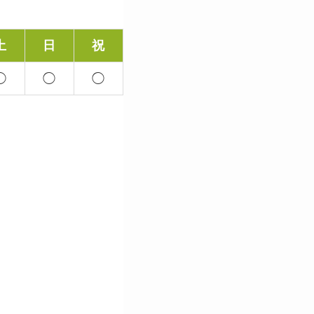
土
日
祝
◯
◯
◯