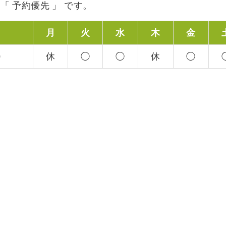
は 「 予約優先 」 です。
月
火
水
木
金
0
休
◯
◯
休
◯