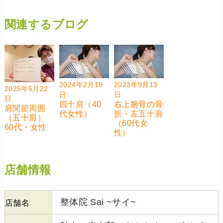
関連するブログ
2024年2月19
2023年9月13
2025年5月22
日
日
日
四十肩（40
右上腕骨の骨
肩関節周囲
代女性）
折・左五十肩
（五十肩）
（60代女
60代・女性
性）
店舗情報
整体院 Sai ~サイ~
店舗名