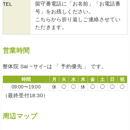
留守番電話に「お名前」「お電話番
TEL
号」をお残しください。
こちらから折り返しご連絡させてい
ただきます。
営業時間
整体院 Sai ~サイ~は 「 予約優先 」 です。
時間
月
火
水
木
金
土
日
祝
09:00〜19:00
休
◯
◯
休
◯
◯
◯
◯
（最終受付18:30）
周辺マップ