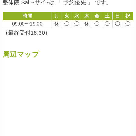
整体院 Sai ~サイ~は 「 予約優先 」 です。
時間
月
火
水
木
金
土
日
祝
09:00〜19:00
休
◯
◯
休
◯
◯
◯
◯
（最終受付18:30）
周辺マップ